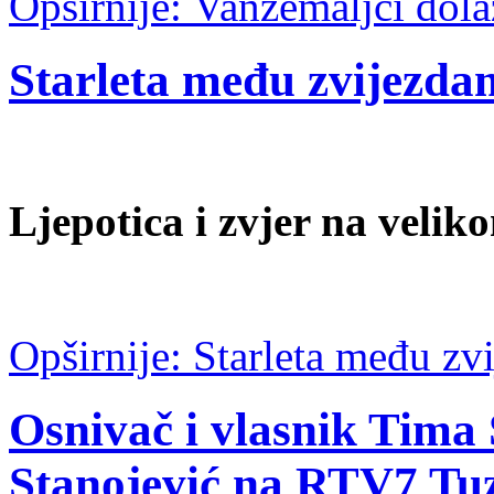
Opširnije: Vanzemaljci dolaze
Starleta među zvijezda
Ljepotica i zvjer na veli
Opširnije: Starleta među zv
Osnivač i vlasnik Tim
Stanojević na RTV7 Tu