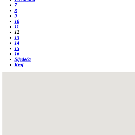
7
8
9
10
11
12
13
14
15
16
Sljedeća
Kraj