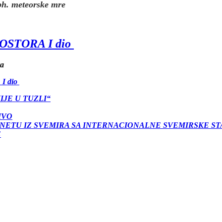
 bh. meteorske mre
STORA I dio
ra
I dio
JE U TUZLI“
IVO
ANETU IZ SVEMIRA SA INTERNACIONALNE SVEMIRSKE ST
E