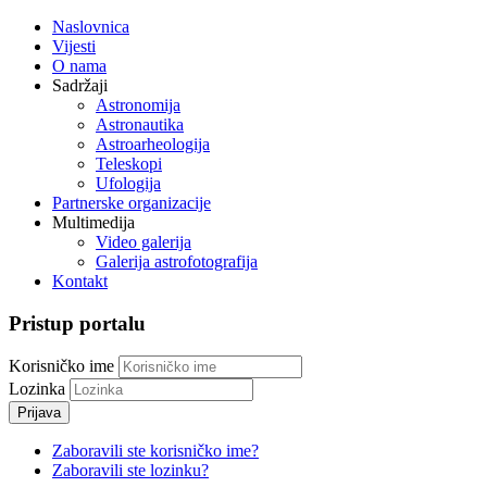
Naslovnica
Vijesti
O nama
Sadržaji
Astronomija
Astronautika
Astroarheologija
Teleskopi
Ufologija
Partnerske organizacije
Multimedija
Video galerija
Galerija astrofotografija
Kontakt
Pristup portalu
Korisničko ime
Lozinka
Prijava
Zaboravili ste korisničko ime?
Zaboravili ste lozinku?