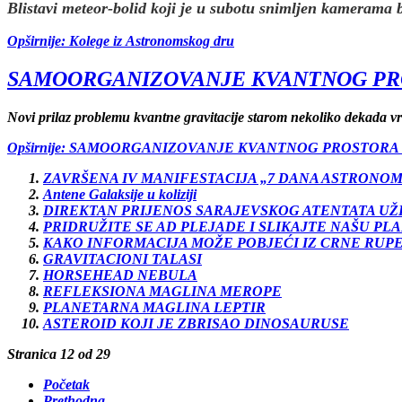
Blistavi meteor-bolid koji je u subotu snimljen kamerama
Opširnije: Kolege iz Astronomskog dru
SAMOORGANIZOVANJE KVANTNOG PRO
Novi prilaz problemu kvantne gravitacije starom nekoliko dekada v
Opširnije: SAMOORGANIZOVANJE KVANTNOG PROSTORA 
ZAVRŠENA IV MANIFESTACIJA „7 DANA ASTRONOMI
Antene Galaksije u koliziji
DIREKTAN PRIJENOS SARAJEVSKOG ATENTATA UŽ
PRIDRUŽITE SE AD PLEJADE I SLIKAJTE NAŠU PL
KAKO INFORMACIJA MOŽE POBJEĆI IZ CRNE RUP
GRAVITACIONI TALASI
HORSEHEAD NEBULA
REFLEKSIONA MAGLINA MEROPE
PLANETARNA MAGLINA LEPTIR
ASTEROID KOJI JE ZBRISAO DINOSAURUSE
Stranica 12 od 29
Početak
Prethodna