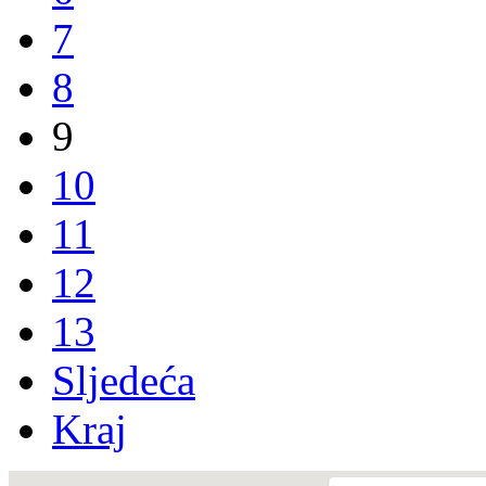
7
8
9
10
11
12
13
Sljedeća
Kraj