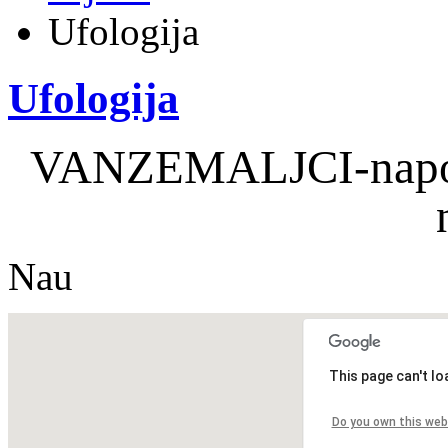
Ufologija
Ufologija
VANZEMALJCI-napor l
Nau
This page can't l
Do you own this web